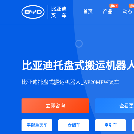
首页
产品
动态
比亚迪托盘式搬运机器
比亚迪托盘式搬运机器人_AP20MPW叉车
立即咨询
查看更
平衡重叉车
仓储车
牵引车