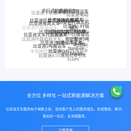
步行式托盘搬运车
比亚迪托盘搬运车
比亚迪平衡重叉车
比亚迪电动
比亚迪搬运机器人
比亚迪托盘式搬运机器人
托盘车
比亚迪托盘式机
比亚迪堆高叉车
比亚迪2.0T站
器人
比亚迪托盘堆垛车
比亚迪堆垛叉车价格
比亚迪堆垛叉车
驾式牵引车
比亚迪3.0T座驾式
比亚迪站
比亚迪叉车托盘搬运车
牵引车
驾式牵引
比亚迪3吨
比亚迪托盘前移叉车
比亚迪25T牵引车
电动AGV叉车
车
牵引车
比亚迪2吨搬运车
比亚迪
比亚迪前移叉车
Stand-on
比亚迪Q45TS
堆垛车
半包围式托盘搬运车
forklift
比亚迪
BYD forklift
比亚迪4.5T站驾式牵引车
比亚迪仓储叉车
比亚迪站驾式托盘搬运
P30S
S16PS
车
全方位 多样化 一站式新能源解决方案
比亚迪叉车服务始于销售之前，坚持客户至上的服务理念，形成售前、售中、
售后的一站式、全流程服务。
立即咨询