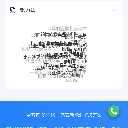
随机标签
步行式托盘搬运车
比亚迪托盘搬运车
比亚迪平衡重叉车
比亚迪电动
锂电
托盘车
比亚迪搬运机器人
比亚迪托盘式搬运机器人
比亚迪托盘式机
比亚迪堆高叉车
搬运
比亚迪2.0T站
器人
比亚迪托盘堆垛车
车
比亚迪堆垛叉车价格
驾式牵引车
比亚迪堆垛叉车
比亚迪站
比亚迪3.0T座驾式
比亚迪叉车托盘搬运车
驾式牵引
比亚迪3吨
比亚迪托盘前移叉车
牵引车
车
比亚迪25T牵引车
电动AGV叉车
牵引车
比亚迪
比亚迪2吨搬运车
Stand-on
堆垛车
比亚迪Q45TS
半包围式托盘搬运车
比亚迪
forklift
BYD forklift
比亚迪4.5T站驾式牵引车
比亚迪仓储叉车
P30S
S16PS
全方位 多样化 一站式新能源解决方案