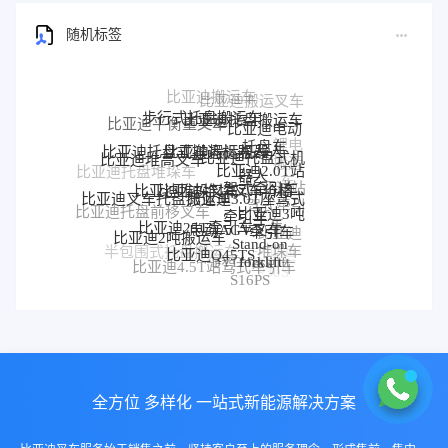
随机标签
步行式托盘搬运车
比亚迪托盘搬运车
比亚迪平衡重叉车
比亚迪电动
比亚迪搬运机器人
托盘车
锂电
比亚迪托盘式搬运机器人
比亚迪托盘式机
比亚迪堆高叉车
搬运
比亚迪2.0T站
器人
比亚迪托盘堆垛车
车
比亚迪堆垛叉车价格
比亚迪堆垛叉车
驾式牵引车
比亚迪站
比亚迪3.0T座驾式
比亚迪叉车托盘搬运车
驾式牵引
牵引车
比亚迪3吨
比亚迪托盘前移叉车
比亚迪25T牵引车
电动AGV叉车
车
牵引车
比亚迪
比亚迪2吨搬运车
Stand-on
堆垛车
比亚迪Q45TS
半包围式托盘搬运车
比亚迪
forklift
BYD forklift
比亚迪4.5T站驾式牵引车
比亚迪仓储叉车
P30S
S16PS
全方位 多样化 一站式新能源解决方案