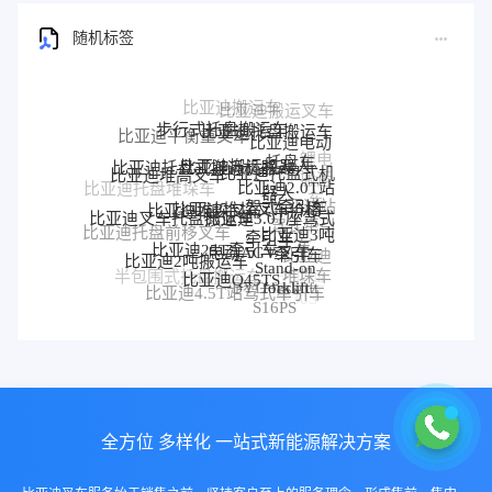
随机标签
步行式托盘搬运车
比亚迪托盘搬运车
比亚迪平衡重叉车
比亚迪电动
锂电
托盘车
比亚迪搬运机器人
比亚迪托盘式搬运机器人
比亚迪托盘式机
比亚迪堆高叉车
搬运
比亚迪2.0T站
器人
比亚迪托盘堆垛车
车
比亚迪堆垛叉车价格
驾式牵引车
比亚迪堆垛叉车
比亚迪站
比亚迪3.0T座驾式
比亚迪叉车托盘搬运车
驾式牵引
比亚迪3吨
牵引车
比亚迪托盘前移叉车
比亚迪25T牵引车
车
电动AGV叉车
牵引车
比亚迪
比亚迪2吨搬运车
Stand-on
堆垛车
比亚迪Q45TS
半包围式托盘搬运车
比亚迪
forklift
BYD forklift
比亚迪4.5T站驾式牵引车
比亚迪仓储叉车
P30S
S16PS
全方位 多样化 一站式新能源解决方案