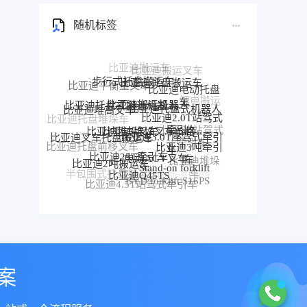
随机标签
步行式托盘搬运车
比亚迪托盘搬运车
比亚迪平衡重叉车
比亚迪电动托盘
比亚迪搬运机器人
比亚迪托盘式搬运机器人
车
比亚迪托盘式机器人
比亚迪堆高叉车
比亚迪2.0T站驾式
比亚迪托盘堆垛车
比亚迪堆垛叉车价格
比亚迪堆垛叉车
牵引车
比亚迪3.0T座驾式牵引
比亚迪站驾式
比亚迪叉车托盘搬运车
车
比亚迪3吨牵引
牵引车
比亚迪托盘前移叉车
比亚迪25T牵引车
电动AGV叉车
比亚迪牵
车
比亚迪2吨搬运车
比亚迪堆垛
引车
Stand-on forklift
比亚迪前移叉车
比亚迪Q45TS
车
半包围式托盘搬运车
比亚迪P30S
BYD forklift S16PS
比亚迪4.5T站驾式牵引车
比亚迪仓储叉车
比亚迪站驾式托盘搬运车
案