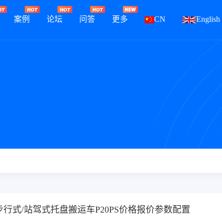
案例
论坛
问答
更多
CN
English
T步行式/站驾式托盘搬运车P20PS价格报价参数配置