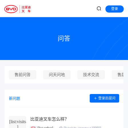
登录
问答
售前问答
问天问地
技术交流
售后
新问题
登录后提问
比亚迪叉车怎么样？
[list:visits
]
[list:author]