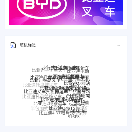
随机标签
步行式托盘搬运车
比亚迪托盘搬运车
比亚迪平衡重叉车
比亚迪电动
比亚迪搬运机器人
比亚迪托盘式搬运机器人
托盘车
比亚迪托盘式机
比亚迪堆高叉车
器人
比亚迪2.0T站
比亚迪堆垛叉车价格
比亚迪托盘堆垛车
比亚迪堆垛叉车
驾式牵引车
比亚迪3.0T座驾式
比亚迪站
比亚迪叉车托盘搬运车
牵引车
比亚迪3吨
驾式牵引
比亚迪托盘前移叉车
比亚迪25T牵引车
电动AGV叉车
牵引车
车
比亚迪2吨搬运车
比亚迪
Stand-on
比亚迪前移叉车
比亚迪Q45TS
堆垛车
forklift
半包围式托盘搬运车
比亚迪
BYD forklift
比亚迪4.5T站驾式牵引车
比亚迪仓储叉车
比亚迪站驾式托盘搬运
P30S
S16PS
车