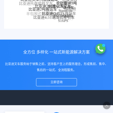
牵引车
驾式牵引
比亚迪3吨
比亚迪托盘前移叉车
比亚迪25T牵引车
电动AGV叉车
车
牵引车
比亚迪2吨搬运车
比亚迪
比亚迪前移叉车
Stand-on
比亚迪Q45TS
堆垛车
forklift
半包围式托盘搬运车
比亚迪
BYD forklift
比亚迪4.5T站驾式牵引车
比亚迪仓储叉车
比亚迪站驾式托盘搬运
P30S
S16PS
车
全方位 多样化 一站式新能源解决方案
比亚迪叉车服务始于销售之前，坚持客户至上的服务理念，形成售前、售中、
售后的一站式、全流程服务。
立即咨询