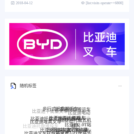
2018-04-12
[list:visits operate=+6800]
随机标签
步行式托盘搬运车
比亚迪托盘搬运车
比亚迪平衡重叉车
比亚迪电动
比亚迪搬运机器人
比亚迪托盘式搬运机器人
托盘车
比亚迪托盘式机
比亚迪堆高叉车
比亚迪2.0T站
器人
比亚迪托盘堆垛车
比亚迪堆垛叉车价格
比亚迪堆垛叉车
驾式牵引车
比亚迪3.0T座驾式
比亚迪站
比亚迪叉车托盘搬运车