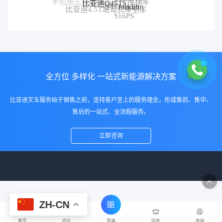
堆垛车
比亚迪Q45TS
半包围式托盘搬运车
比亚迪
forklift
BYD forklift
比亚迪4.5T站驾式牵引车
比亚迪仓储叉车
比亚迪站驾式托盘搬运
P30S
S16PS
车
全方位 多样化 一站式新能源解决方案
比亚迪叉车服务始于销售之前，坚持客户至上的服务理念，形成售前、售中、
售后的一站式、全流程服务。
立即咨询
ZH-CN
菜单
首页
论坛
问答
咨询