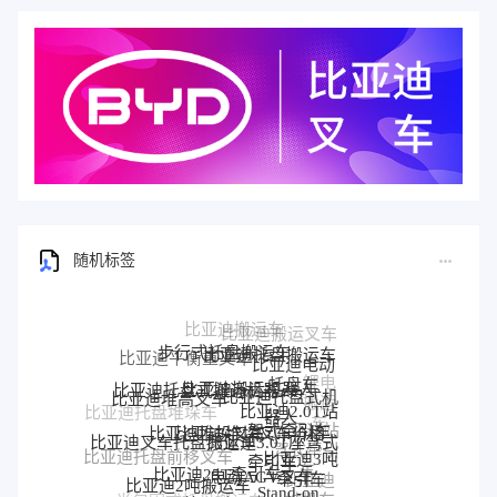
随机标签
步行式托盘搬运车
比亚迪托盘搬运车
比亚迪平衡重叉车
比亚迪电动
比亚迪搬运机器人
托盘车
锂电
比亚迪托盘式搬运机器人
比亚迪托盘式机
比亚迪堆高叉车
搬运
比亚迪2.0T站
器人
比亚迪托盘堆垛车
车
比亚迪堆垛叉车价格
比亚迪堆垛叉车
驾式牵引车
比亚迪站
比亚迪3.0T座驾式
比亚迪叉车托盘搬运车
驾式牵引
牵引车
比亚迪3吨
比亚迪托盘前移叉车
比亚迪25T牵引车
电动AGV叉车
车
牵引车
比亚迪
比亚迪2吨搬运车
Stand-on