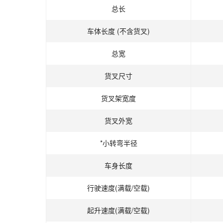
总长
车体长度 (不含货叉)
总宽
货叉尺寸
货叉架宽度
货叉外宽
*小转弯半径
车身长度
行驶速度(满载/空载)
起升速度(满载/空载)