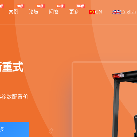
案例
论坛
问答
更多
CN
English
衡重式
25参数配置价
多