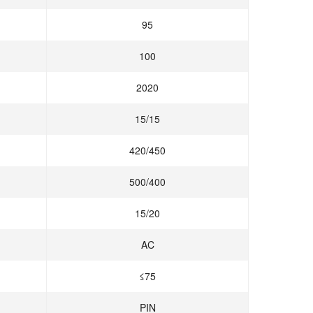
95
100
2020
15/15
420/450
500/400
15/20
AC
≤75
PIN