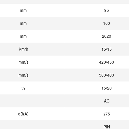
mm
95
mm
100
mm
2020
Km/h
15/15
mm/s
420/450
mm/s
500/400
%
15/20
AC
dB(A)
≤75
PIN