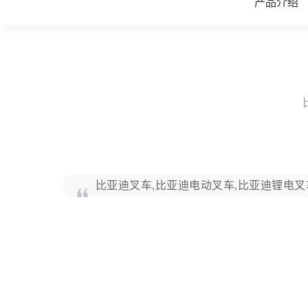
产品介绍
比亚迪叉车,比亚迪电动叉车,比亚迪锂电叉