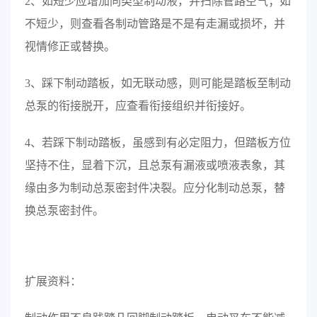
2、如短少应增加同类型制动液，并扫除管路空气；如
不短少，则查看各制动管路是不是有走漏或损坏，并
视情修正或替换。
3、踩下制动踏板，如无联动感，则可能是踏板至制动
总泵的衔接脱开，应查看衔接组织并衔接好。
4、若踩下制动踏板，虽感到有必定阻力，但踏板方位
坚持不住，显着下沉，且总泵有漏液或喷液表象，其
缘由多为制动总泵密封件决裂。应分化制动总泵，替
换总泵密封件。
扩展资料：