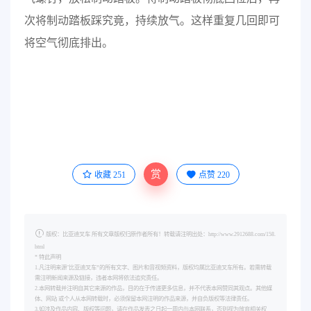
次将制动踏板踩究竟，持续放气。这样重复几回即可
将空气彻底排出。
赏
收藏
251
点赞
220
版权：比亚迪叉车 所有文章版权归原作者所有！转载请注明出处：http://www.2912688.com/158.
html
* 特此声明
1.凡注明来源"比亚迪叉车”的所有文字、图片和音视频资料，版权均属比亚迪叉车所有。若需转载
需注明新闻来源及链接，违者本网将依法追究责任。
2.本网转载并注明自其它来源的作品，目的在于传递更多信息，并不代表本网赞同其观点。其他媒
体、网站 或个人从本网转载时，必须保留本网注明的作品来源，并自负版权等法律责任。
3.如涉及作品内容、版权等问题，请在作品发表之日起一周内与本网联系，否则视为放弃相关权