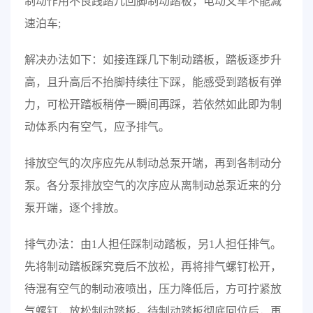
制动作用不良践踏几回脚制动踏板，电动叉车不能减
速泊车;
解决办法如下：如接连踩几下制动踏板，踏板逐步升
高，且升高后不抬脚持续往下踩，能感受到踏板有弹
力，可松开踏板稍停一瞬间再踩，若依然如此即为制
动体系内有空气，应予排气。
排放空气的次序应先从制动总泵开端，再到各制动分
泵。各分泵排放空气的次序应从离制动总泵近来的分
泵开端，逐个排放。
排气办法：由1人担任踩制动踏板，另1人担任排气。
先将制动踏板踩究竟后不放松，再将排气螺钉松开，
待混有空气的制动液喷出，压力降低后，方可拧紧放
气螺钉，放松制动踏板。待制动踏板彻底回位后，再