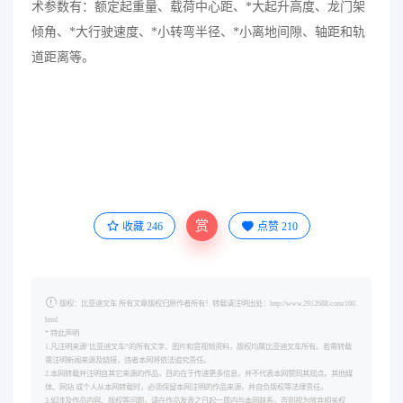
术参数有：额定起重量、载荷中心距、*大起升高度、龙门架
倾角、*大行驶速度、*小转弯半径、*小离地间隙、轴距和轨
道距离等。
赏
收藏
246
点赞
210
版权：比亚迪叉车 所有文章版权归原作者所有！转载请注明出处：http://www.2912688.com/160.
html
* 特此声明
1.凡注明来源"比亚迪叉车”的所有文字、图片和音视频资料，版权均属比亚迪叉车所有。若需转载
需注明新闻来源及链接，违者本网将依法追究责任。
2.本网转载并注明自其它来源的作品，目的在于传递更多信息，并不代表本网赞同其观点。其他媒
体、网站 或个人从本网转载时，必须保留本网注明的作品来源，并自负版权等法律责任。
3.如涉及作品内容、版权等问题，请在作品发表之日起一周内与本网联系，否则视为放弃相关权